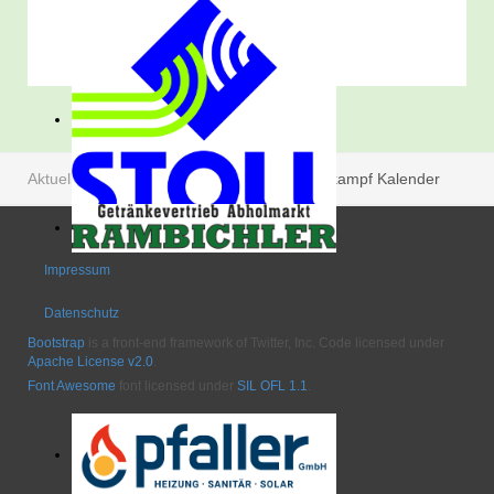
Aktuelle Seite:
Startseite
Termine
Wettkampf Kalender
Impressum
Datenschutz
Bootstrap
is a front-end framework of Twitter, Inc. Code licensed under
Apache License v2.0
.
Font Awesome
font licensed under
SIL OFL 1.1
.