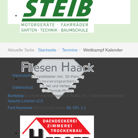
Aktuelle Seite:
Startseite
Termine
Wettkampf Kalender
Impressum
Datenschutz
Bootstrap
is a front-end framework of Twitter, Inc. Code licensed under
Apache License v2.0
.
Font Awesome
font licensed under
SIL OFL 1.1
.