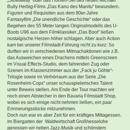
„Stowaway“ oder das Höhlen-Set des neuen Michael
Bully Herbig-Films „Das Kanu des Manitu“ bewundern.
Figuren und Requisiten aus dem 80er-Jahre
Fantasyfilm „Die unendliche Geschichte“ oder das
Begehen des 55 Meter langen Originalmodells des U-
Boots U96 aus dem Filmklassiker „Das Boot“ ließen
nostalgische Herzen höher schlagen. Aber auch Action
kam bei unserer Filmstadt-Führung nicht zu kurz: So
durften wir in verschiedenen Mitmachaktionen wie z.B.
das Ausweichen eines Drachens mittels Greenscreen
im Visual Effects-Studio, dem fahrenden Zug oder
Szenen im Klassenzimmer aus der „Fack ju Göhte“-
Trilogie sowie im Verhörraum aus der Serie „Die
Rosenheim-Cops“ unser schauspielerisches Talent
unter Beweis stellen. Am Ende der Tour machten wir
noch einen Abstecher in den Bavaria Filmstadt Shop,
wobei es sich einige nicht nehmen ließen, ein paar
Erinnerungsstücke mitzunehmen.
Doch nun war es aber Zeit für ein kräftiges Mittagessen.
Im Biergarten der Waldwirtschaft Großhesselohe
genossen wir neben Jazz-Musik und schönstem