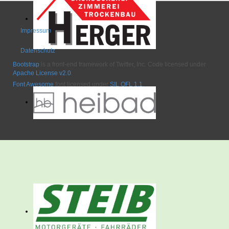
Impressum
Datenschutz
Bootstrap
is a front-end framework of Twitter, Inc. Code licensed under
Apache License v2.0
.
Font Awesome
font licensed under
SIL OFL 1.1
.