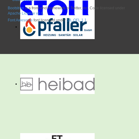
Bootstrap
is a front-end framework of Twitter, Inc. Code licensed under
Apache License v2.0
.
Font Awesome
font licensed under
SIL OFL 1.1
.