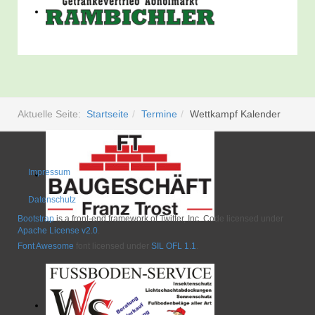
Aktuelle Seite:
Startseite
Termine
Wettkampf Kalender
Impressum
Datenschutz
Bootstrap
is a front-end framework of Twitter, Inc. Code licensed under
Apache License v2.0
.
Font Awesome
font licensed under
SIL OFL 1.1
.