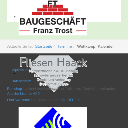
Aktuelle Seite:
Startseite
Termine
Wettkampf Kalender
Impressum
Datenschutz
Bootstrap
is a front-end framework of Twitter, Inc. Code licensed under
Apache License v2.0
.
Font Awesome
font licensed under
SIL OFL 1.1
.