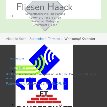
Aktuelle Seite:
Startseite
Termine
Wettkampf Kalender
Impressum
Datenschutz
Bootstrap
is a front-end framework of Twitter, Inc. Code licensed under
Apache License v2.0
.
Font Awesome
font licensed under
SIL OFL 1.1
.