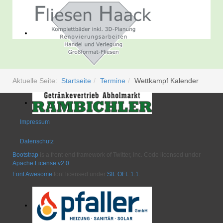
Aktuelle Seite:
Startseite
Termine
Wettkampf Kalender
Impressum
Datenschutz
Bootstrap
is a front-end framework of Twitter, Inc. Code licensed under
Apache License v2.0
.
Font Awesome
font licensed under
SIL OFL 1.1
.