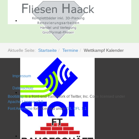
Aktuelle Seite:
Startseite
Termine
Wettkampf Kalender
Impressum
Datenschutz
Bootstrap
is a front-end framework of Twitter, Inc. Code licensed under
Apache License v2.0
.
Font Awesome
font licensed under
SIL OFL 1.1
.