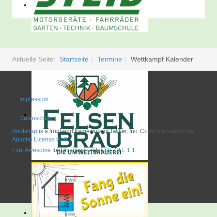
Aktuelle Seite:
Startseite
Termine
Wettkampf Kalender
Impressum
Datenschutz
Bootstrap
is a front-end framework of Twitter, Inc. Code licensed under
Apache License v2.0
.
Font Awesome
font licensed under
SIL OFL 1.1
.