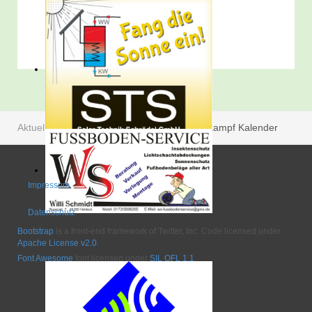
Aktuelle Seite:
Startseite
Termine
Wettkampf Kalender
Impressum
Datenschutz
Bootstrap
is a front-end framework of Twitter, Inc. Code licensed under
Apache License v2.0
.
Font Awesome
font licensed under
SIL OFL 1.1
.